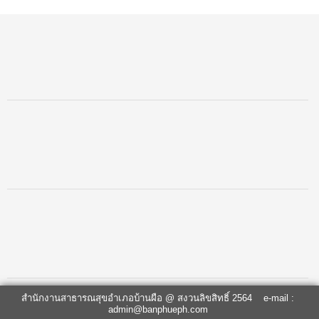
สำนักงานสาธารณสุขอำเภอบ้านผือ @ สงวนลิขสิทธิ์ 2564 e-mail :
admin@banphueph.com