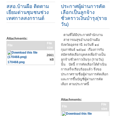
สสอ.บ้านผือ ติดตาม
ประกาศผู้ผ่านการคัด
เยี่ยมด่านชุมชนช่วง
เลือกเป็นลูกจ้าง
เทศกาลสงกรานต์
ชั่วคราวเงินบำรุง(ราย
วัน)
ตามที่ได้มีประกาศสำนักงาน
Attachments:
สาธารณสุขอำเภอบ้านผือ
File
จังหวัดอุดรธานี ลงวันที่ ๑๔
File
size
กุมภาพันธ์ ๒๕๖๘ เรื่องการรับ
สมัครคัดเลือกบุคคลเพื่อจ้างเป็น
2661
ลูกจ้างชั่วคราวเงินรุง (รายวัน)
kB
170468.png
นั้น บัดนี้ การคัดเลือกได้ดำเนิน
การเสร็จเรียบร้อยแล้ว จึงขอ
ประกาศรายชื่อผู้ผ่านการคัดเลือก
และการขึ้นบัญชีผู้ผ่านการคัด
เลือก ตามประกาศนี้
Attachments:
File
File
size