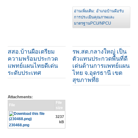
อ่านเพิ่มเติม: อำเภอบ้านผือรับ
การประเมินคุณภาพและ
มาตรฐานPCU/NPCU
สสอ.บ้านผือเตรียม
รพ.สต.กลางใหญ่ เป็น
ความพร้อมประกวด
ตัวแทนประกวดพื้นที่ดี
แพทย์แผนไทยดีเด่น
เด่นด้านการแพทย์แผน
ระดับประเทศ
ไทย จ.อุดรธานี เขต
สุขภาพที่8
Attachments:
File
File
size
3237
kB
230468.png