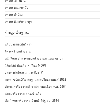
รพ.สต.เมืองพาน
รพ.สต.หนองกาลึม
รพ.สต.คำด้วง
รพ.สต.ห้วยศิลาผาสุข
ข้อมูลพื้นฐาน
นโยบายของผู้บริหาร
โครงสร้างหน่วยงาน
หน้าที่และอำนาจของหน่วยงานตามกฎหมายฯ
วิสัยทัศน์ พันธกิจ ค่านิยม MOPH
ยุทธศาสตร์และแผนระดับชาติ
พระราชบัญญัติมาตรฐานทางจริยธรรมพ.ศ.2562
ประมวลจริยธรรมข้าราชการพลเรือน พ.ศ. 2564
ชมรมจริยธรรม สสอ.บ้านผือ
ข้อกำหนดจริยธรรมเจ้าหน้าที่รัฐ สป. 2564